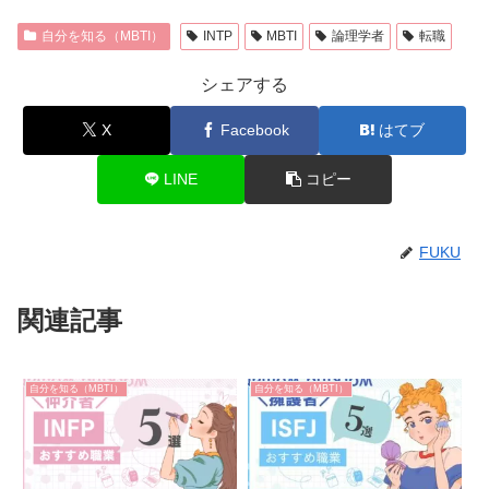
自分を知る（MBTI）
INTP
MBTI
論理学者
転職
シェアする
X
Facebook
はてブ
LINE
コピー
FUKU
関連記事
自分を知る（MBTI）
自分を知る（MBTI）