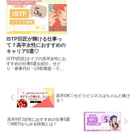
う」「市場価値を知っておくのっ
ENFJ女性にとって、自分の特性
自分を知る（MBTI）
て重要なのかな」と悩んでいる方
を活かせる職場はどこでしょう
は多いでしょう。転職を考える際
か？今回は、ENFJ主人公タイプ
に、自分の市場価値を理解する
の特徴とともに、高卒女性にお
こ...
す...
ISTP巨匠が輝ける仕事っ
て？高卒女性におすすめの
キャリア5選♡
ISTP(巨匠)タイプの高卒女性にお
すすめの仕事5選を紹介。せど
り・家事代行・LINE構築・ライ
バー・Webライターなど、合理的
で自由な発想を活かせるキャリア
の特徴と、仕事に就くまでの具体
的な流れを分かりやすく解説して
いきます。
高卒OK♡せどりビジネスはちゃんと稼げ
る！
高卒INTJ女性におすすめの仕事5選
♡MBTIからみる特徴とは！