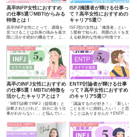
高卒INFP女性におすすめ
ISFJ擁護者が輝ける仕事っ
の仕事5選♡MBTIからみる
て？高卒女性におすすめの
特徴とは！
キャリア5選♡
高卒INFP女性にとって、適職を
ISFJ型の女性は「擁護者」とい
見つけることは自身の強みを最大
う愛称で知られ、周囲の人々を支
限に活かす絶好の機会です。この
える献身的な性格が特徴です。本
記事では、INFPの特徴と、その
記事では、そんなISFJ型の特性
特性を活かせるおすすめの職業を
を活かせる職業を厳選してご紹介
自分を知る（MBTI）
自分を知る（MBTI）
5つ紹介します。自分に合った仕
します。特に高卒女性にとって、
事を見つけるヒントにしてくださ
キャリアの選択肢が広がるヒント
い！
となる情報をお届けします。...
高卒のINFJ女性におすすめ
ENTP討論者が輝ける仕事
の仕事5選！MBTIの特徴を
って？高卒女性におすすめ
活かしたキャリアとは？
のキャリア5選♡
「MBTI診断でINFJ（提唱者）と
「議論するのが好き！」「新しい
診断されたけれど、自分に合う仕
ことを次々に挑戦したい！」と思
事がわからない...」と悩んでいる
うことはありませんか？ENTP型
高卒女性の方へ。INFJ型は共感
（討論者）の女性は、独創的でア
力が高く、人の役に立ちたいと思
イデアを形にする力が特徴です。
自分を知る（MBTI）
自分を知る（MBTI）
う気持ちが強いタイプです。そん
今回は、そんなENTP型の特性を
なINFJ女性のために、自分の特
活かせるお仕事を5つご紹介しま