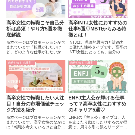
性を活かして働ける職業5選をご
す。自分らしさを発揮しなが...
紹介します。
高卒女性の転職こそ自己分
高卒INTJ女性におすすめの
析は必須！やり方5選を徹
仕事5選♡MBTIからみる特
底解説
徴とは！
※本ページはプロモーションが含
INTJは、理論的思考力と計画力
まれています「転職がしたいけ
に優れた性格タイプです。高卒の
ど、どのような仕事がしたいかわ
INTJ女性にとっても、自分の強
からない」「自分にできる仕事が
みを最大限に活かせる職業選びは
あるのか不安」と思っている方は
重要です。今回はMBTIから見た
自分を知る（MBTI）
自分を知る（MBTI）
多いでしょう。転職を成功させる
INTJの特徴を踏まえ、ぴったり
ためには、自分について深く知る
な職業を5つ紹介します。
ことが重要です。ノートに自分に
つ...
高卒女性で転職したい人注
ENFJ主人公が輝ける仕事
目！自分の市場価値チェッ
って？高卒女性におすすめ
ク方法を紹介
のキャリア5選♡
※本ページはプロモーションが含
ENFJの「主人公」タイプは、人
まれています。高卒女性のなかに
を支えたり励ましたりするのが得
は「転職を考えているけど自分の
意で、周りを引っ張るリーダーシ
市場価値ってどれくらいなんだろ
ップも持っています。そんな