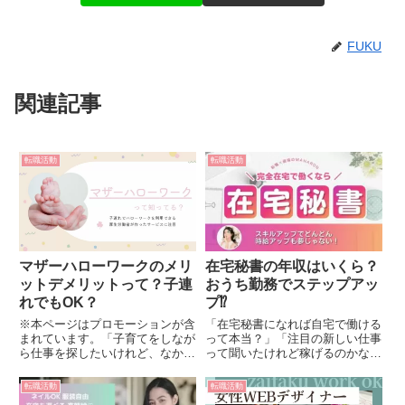
FUKU
関連記事
転職活動
転職活動
マザーハローワークのメリ
在宅秘書の年収はいくら？
ットデメリットって？子連
おうち勤務でステップアッ
れでもOK？
プ⁉
※本ページはプロモーションが含
「在宅秘書になれば自宅で働ける
まれています。「子育てをしなが
って本当？」「注目の新しい仕事
ら仕事を探したいけれど、なかな
って聞いたけれど稼げるのかな」
か条件に合う求人が見つからな
と疑問を抱いている方は多いでし
い」「ハローワークって子連れじ
ょう。在宅秘書は、クライアント
転職活動
転職活動
ゃいけないよね」と不安を感じて
のサポートをしながら、自宅にい